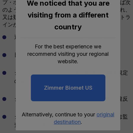
We noticed that you are
プ・ホットライン」）をご用意しています。例えば次
のようなコンプライアンス上のご懸念等を認識され、
visiting from a different
又は疑われるときは、このスピークアップ・ホットラ
インからご報告頂けます。
country
適用される法令規則、業界規制の違反
For the best experience we
recommend visiting your regional
日本の公的医療保険制度における違反
website.
ジンマー バイオメット企業行動規範・倫理規定
の違反
Zimmer Biomet US
ジンマー バイオメットポリシー及び手順の違反
Alternatively, continue to your
original
ジンマー バイオメットの会計、内部統制又は監
destination
.
査に関する懸念事項