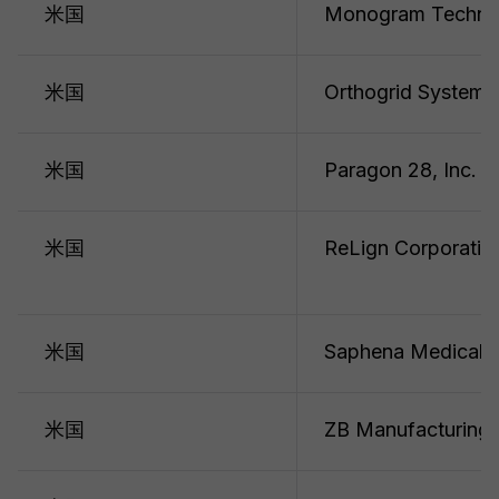
米国
Monogram Technolo
米国
Orthogrid Systems,
米国
Paragon 28, Inc.
米国
ReLign Corporatio
米国
Saphena Medical, I
米国
ZB Manufacturing,