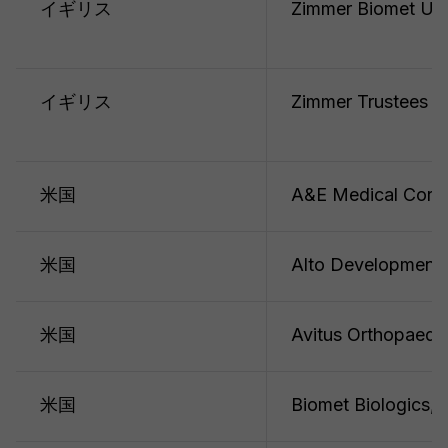
イギリス
Zimmer Biomet UK 
イギリス
Zimmer Trustees L
米国
A&E Medical Corpo
米国
Alto Development 
米国
Avitus Orthopaedic
米国
Biomet Biologics, 