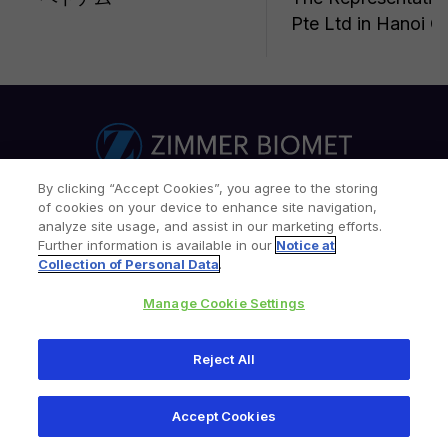
Pte Ltd in Hanoi Ci
By clicking “Accept Cookies”, you agree to the storing
of cookies on your device to enhance site navigation,
サイトマップ​​
関連リンク
採用情報
お問合せ
analyze site usage, and assist in our marketing efforts.
Further information is available in our
Notice at
Collection of Personal Data
.
プライバシー​
ご利用規約​
クッキー
Your Privacy Choices
Manage Cookie Settings
MDBの共同利用
Reject All
Copyright © 2026 Zimmer Biomet. All Rights Reserved.
5-19, Mita 3-chome, Minato-ku, Tokyo, Japan
Accept Cookies