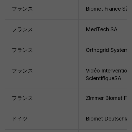
フランス
Biomet France Sàrl
フランス
MedTech SA
フランス
Orthogrid System
フランス
Vidéo Intervention
ScientifiqueSA
フランス
Zimmer Biomet Fr
ドイツ
Biomet Deutschla