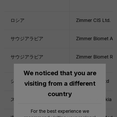
ロシア
Zimmer CIS Ltd.
サウジアラビア
Zimmer Biomet Ase
サウジアラビア
Zimmer Biomet Reg
We noticed that you are
シンガポール
Zimmer Pte Ltd
visiting from a different
country
スロバキア
Zimmer Slovakia s.r
For the best experience we