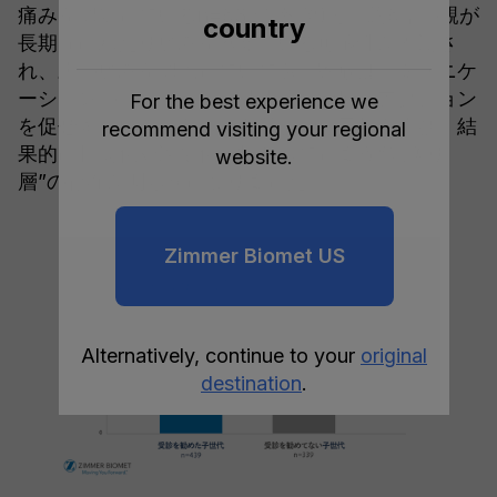
痛みを認知しているn=632が対象)と、約6割の親が
country
長期間にわたり痛みを抱えている可能性が推測さ
れ、親の痛みを認識していても、家族はコミュニケ
ーションの壁や遠慮から具体的な治療のアクション
For the best experience we
を促せず、痛みがあっても我慢や様子見を選び、結
recommend visiting your regional
果的に長期化や深刻化に繋がってしまう“先送り
website.
層”の存在が明らかになりました。
Zimmer Biomet US
Alternatively, continue to your
original
destination
.