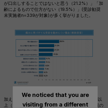
が口出しすることではないと思う（21.2%）」「加
齢によるもので仕方がない（19.5%）」(受診勧奨
未実施者n=339が対象)が多く挙がりました。
We noticed that you are
加えて、想定する親の痛みの継続期間は、「4年以
visiting from a different
上（39.7％）」「2〜3年くらい（20.3％）」(親の