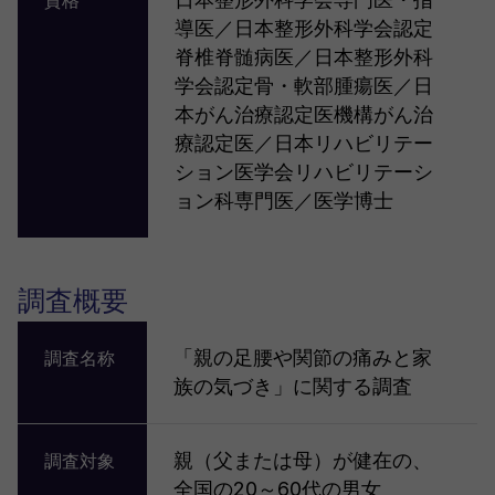
資格
導医／日本整形外科学会認定
脊椎脊髄病医／日本整形外科
学会認定骨・軟部腫瘍医／日
本がん治療認定医機構がん治
療認定医／日本リハビリテー
ション医学会リハビリテーシ
ョン科専門医／医学博士
調査概要
「親の足腰や関節の痛みと家
調査名称
族の気づき」に関する調査
親（父または母）が健在の、
調査対象
全国の20～60代の男女